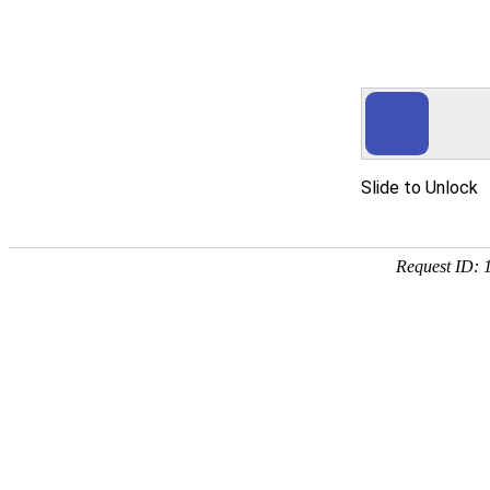
yth2206游艇会手机版
产品服务
茶叶滤纸系列
烟用纸系列
胶带用纸系列
吸尘袋纸系列
科技凯恩