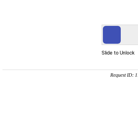
yth2206游艇会手机版
产品服务
茶叶滤纸系列
烟用纸系列
胶带用纸系列
吸尘袋纸系列
科技凯恩