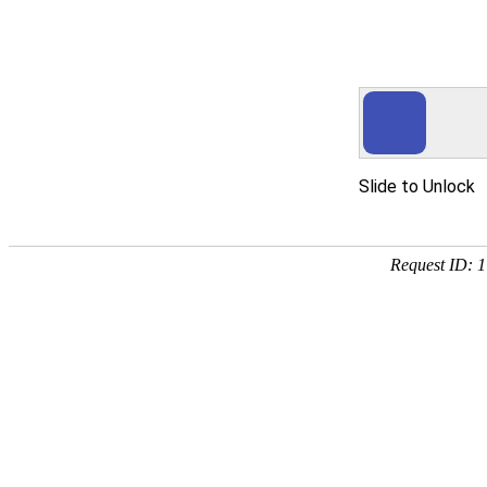
yth2206游艇会手机版
产品服务
茶叶滤纸系列
烟用纸系列
胶带用纸系列
吸尘袋纸系列
科技凯恩