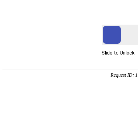
yth2206游艇会手机版
产品服务
茶叶滤纸系列
烟用纸系列
胶带用纸系列
吸尘袋纸系列
科技凯恩