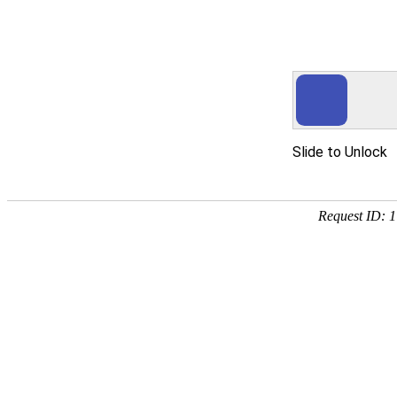
yth2206游艇会手机版
产品服务
茶叶滤纸系列
烟用纸系列
胶带用纸系列
吸尘袋纸系列
科技凯恩