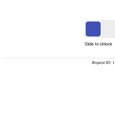
yth2206游艇会手机版
产品服务
茶叶滤纸系列
烟用纸系列
胶带用纸系列
吸尘袋纸系列
科技凯恩